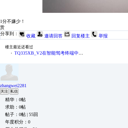
1分不嫌少！
赏
分享到：
收藏
邀请回答
回复楼主
举报
楼主最近还看过
TQ335XB_V2在智能驾考终端中的应用
·
zhangwei2281
关注
私信
精华：0帖
求助：0帖
帖子：0帖 | 55回
年度积分：0