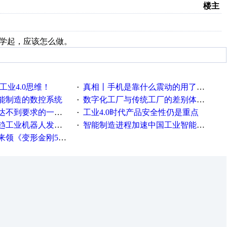
楼主
基础的学起，应该怎么做。
工业4.0思维！
真相丨手机是靠什么震动的用了这么多年才知道！
·
能制造的数控系统
数字化工厂与传统工厂的差别体现在哪里？
·
不到要求的一些因素
工业4.0时代产品安全性仍是重点
·
工业机器人发展迅猛
智能制造进程加速中国工业智能化之路发展趋势明显
·
《变形金刚5》观影券