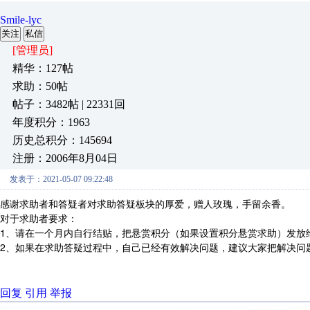
Smile-lyc
关注
私信
[管理员]
精华：127帖
求助：50帖
帖子：3482帖 | 22331回
年度积分：1963
历史总积分：145694
注册：2006年8月04日
发表于：2021-05-07 09:22:48
感谢求助者和答疑者对求助答疑板块的厚爱，赠人玫瑰，手留余香。
对于求助者要求：
1、请在一个月内自行结贴，把悬赏积分（如果设置积分悬赏求助）发放
2、如果在求助答疑过程中，自己已经有效解决问题，建议大家把解决问
回复
引用
举报