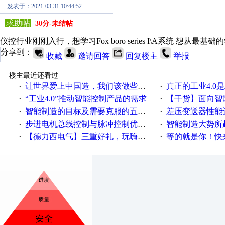
发表于：2021-03-31 10:44:52
求助帖
30分-未结帖
仪控行业刚刚入行，想学习Fox boro series I\A系统 想从最
分享到：
收藏
邀请回答
回复楼主
举报
楼主最近还看过
让世界爱上中国造，我们该做些什么
真正的工业4.0是
·
·
“工业4.0”推动智能控制产品的需求
【干货】面向智
·
·
智能制造的目标及需要克服的五个障碍
差压变送器性能达
·
·
步进电机总线控制与脉冲控制优缺点
智能制造大势所趋
·
·
【德力西电气】三重好礼，玩嗨夏日！
等的就是你！快来领
·
·