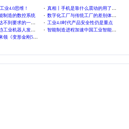
工业4.0思维！
真相丨手机是靠什么震动的用了这么多年才知道！
·
能制造的数控系统
数字化工厂与传统工厂的差别体现在哪里？
·
不到要求的一些因素
工业4.0时代产品安全性仍是重点
·
工业机器人发展迅猛
智能制造进程加速中国工业智能化之路发展趋势明显
·
《变形金刚5》观影券