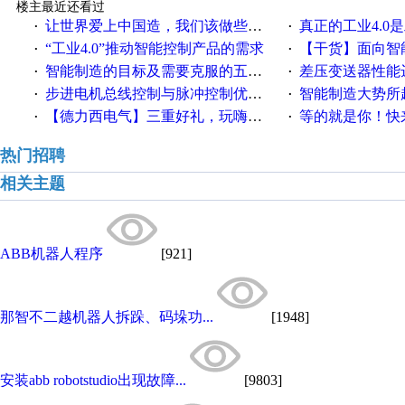
楼主最近还看过
让世界爱上中国造，我们该做些什么
真正的工业4.0是
·
·
“工业4.0”推动智能控制产品的需求
【干货】面向智
·
·
智能制造的目标及需要克服的五个障碍
差压变送器性能达
·
·
步进电机总线控制与脉冲控制优缺点
智能制造大势所趋
·
·
【德力西电气】三重好礼，玩嗨夏日！
等的就是你！快来领
·
·
热门招聘
相关主题
ABB机器人程序
[921]
那智不二越机器人拆跺、码垛功...
[1948]
安装abb robotstudio出现故障...
[9803]