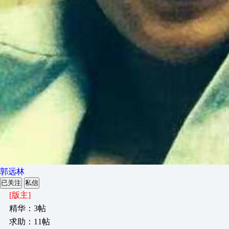
郭远林
已关注
私信
[版主]
精华：3帖
求助：11帖