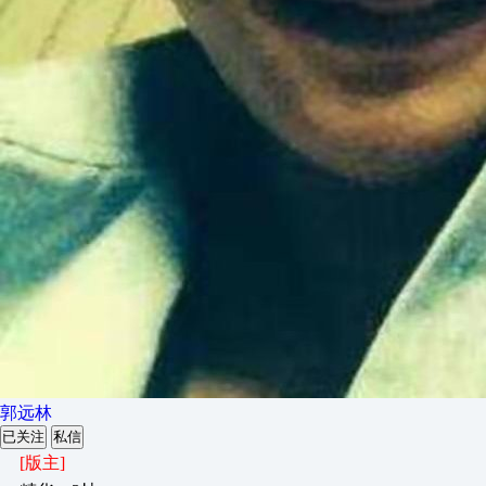
郭远林
已关注
私信
[版主]