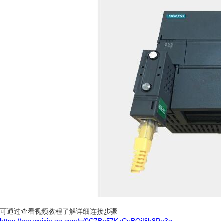
可通过查看视频教程了解详细连接步骤
https://mp.weixin.qq.com/s/0C7Bn57KzCuBOjI8b8Po3g