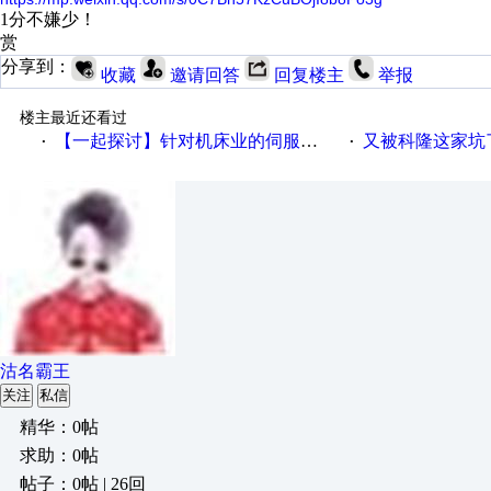
1分不嫌少！
赏
分享到：
收藏
邀请回答
回复楼主
举报
楼主最近还看过
【一起探讨】针对机床业的伺服系统发展，您的期望是什么？
又被科隆这家坑
·
·
沽名霸王
关注
私信
精华：0帖
求助：0帖
帖子：0帖 | 26回