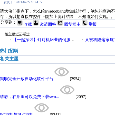
发表于：2021-02-22 10:44:05
请大侠们指点下，怎么给kvadodbgrid增加统计行，单纯的
存，所以想直接在控件上能加上统计结果，不知道如何实现。。
分享到：
收藏
邀请回答
回复楼主
举报
楼主最近还看过
【一起探讨】针对机床业的伺服系统发展，您的期望是什么？
又被科隆这家坑
·
·
热门招聘
相关主题
期盼完全开放自动化软件平台
[2954]
请教，在那里可以免费下载swo...
[2097]
PC控制与PLC控制
[5241]