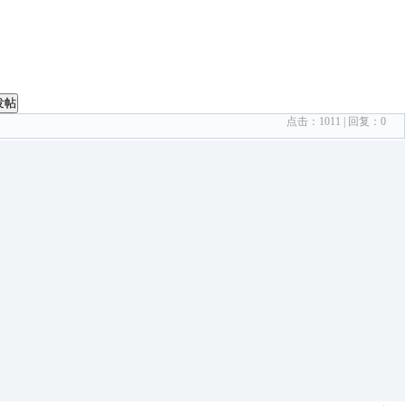
发帖
点击：
1011
| 回复：
0