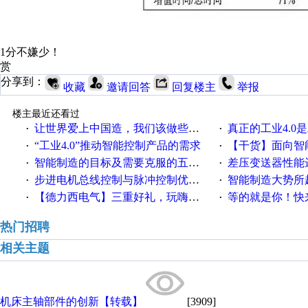
1分不嫌少！
赏
分享到：
收藏
邀请回答
回复楼主
举报
楼主最近还看过
让世界爱上中国造，我们该做些什么
真正的工业4.0是
·
·
“工业4.0”推动智能控制产品的需求
【干货】面向智
·
·
智能制造的目标及需要克服的五个障碍
差压变送器性能达
·
·
步进电机总线控制与脉冲控制优缺点
智能制造大势所趋
·
·
【德力西电气】三重好礼，玩嗨夏日！
等的就是你！快来领
·
·
热门招聘
相关主题
机床主轴部件的创新【转载】
[3909]