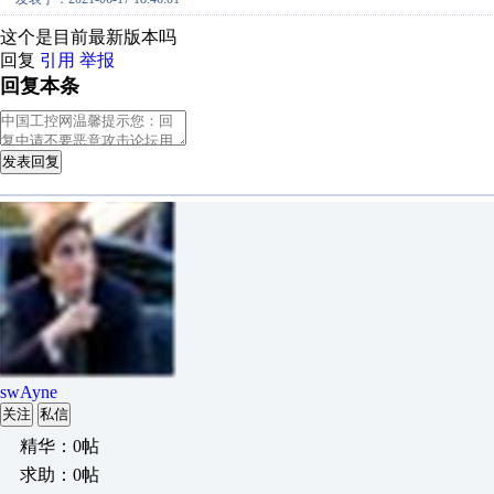
这个是目前最新版本吗
回复
引用
举报
回复本条
发表回复
swAyne
关注
私信
精华：0帖
求助：0帖