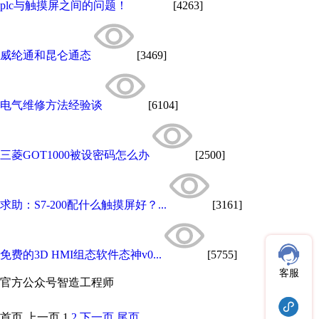
plc与触摸屏之间的问题！
[4263]
威纶通和昆仑通态
[3469]
电气维修方法经验谈
[6104]
三菱GOT1000被设密码怎么办
[2500]
求助：S7-200配什么触摸屏好？...
[3161]
免费的3D HMI组态软件态神v0...
[5755]
客服
官方公众号
智造工程师
首页
上一页
1
2
下一页
尾页