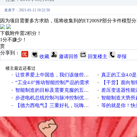
发表于：2021-01-12 10:22:50
因为项目需要多方求助，现将收集到的ET200SP部分卡件模型分享一
下载附件需2积分！
1分不嫌少！
赏
分享到：
收藏
邀请回答
回复楼主
举报
楼主最近还看过
让世界爱上中国造，我们该做些什么
真正的工业4.0是
·
·
“工业4.0”推动智能控制产品的需求
【干货】面向智
·
·
智能制造的目标及需要克服的五个障碍
差压变送器性能达
·
·
步进电机总线控制与脉冲控制优缺点
智能制造大势所趋
·
·
【德力西电气】三重好礼，玩嗨夏日！
等的就是你！快来领
·
·