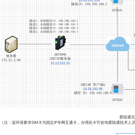
爱陆通无
（注：该环境要求SIM卡为固定IP专网互通卡，办理此卡可咨询爱陆通技术人