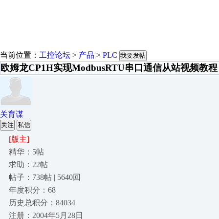
当前位置：
工控论坛
>
产品
>
PLC
我要发帖
欧姆龙CP1H实现ModbusRTU串口通信从站视频教程
关育谋
关注
私信
[版主]
精华：5帖
求助：22帖
帖子：738帖 | 5640回
年度积分：68
历史总积分：84034
注册：2004年5月28日