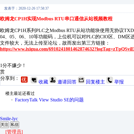
发表于：2020-12-26 17:58:37
欧姆龙CP1H实现Modbus RTU串口通信从站视频教程
欧姆龙CP1H系列PLC之Modbus RTU从站功能块使用无协议TX
04、05、06、10等功能码，上位机可以对PLC的CIO区、DM
文件较大，无法上传至论坛，故而发出第三方链接：
https://www.ixigua.com/6910241801462874632?logTag=zTpQS
1分不嫌少！
赏
分享到：
收藏
邀请回答
回复楼主
举报
楼主最近还看过
FactoryTalk View Studio SE的问题
·
Smile-lyc
关注
私信
[管理员]