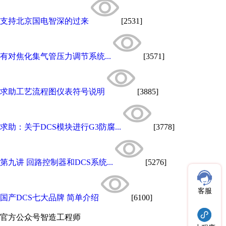
支持北京国电智深的过来
[2531]
有对焦化集气管压力调节系统...
[3571]
求助工艺流程图仪表符号说明
[3885]
求助：关于DCS模块进行G3防腐...
[3778]
第九讲 回路控制器和DCS系统...
[5276]
客服
国产DCS七大品牌 简单介绍
[6100]
官方公众号
智造工程师