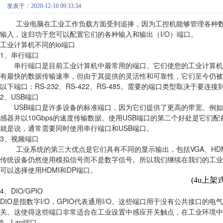
发表于：2020-12-10 09:33:34
工业电脑在工业工作负载方面受到追捧，因为工控机能够管理各种数
输入，这归功于您可以配置它们的各种输入和输出（I/O）端口。
工业计算机不同的io端口
1、串行端口
串行端口是目前工业计算机中最常用的端口。它们使您的工业计算机
有最快的数据传输速率，但由于其提供的灵活性和可靠性，它们至今仍被
以下端口：RS-232、RS-422、RS-485。需要的端口类型取决于要
2、USB端口
USB端口是许多设备的标准端口，因为它们提供了更高的带宽。例如，当前
感器并以10Gbps的速度传输数据。使用USB端口的第二个好处是它
就是说，通常需要同时使用串行端口和USB端口。
3、视频端口
工业系统的第三大优点是它们具有不同的显示输出，包括VGA、HDMI
传统设备仍然使用模拟信号而不是数字信号。所以我们继续在我们的工业
可以选择使用HDMI和DP端口。
(4u上架式工
4、DIO/GPIO
DIO是指数字I/O，GPIO代表通用I/O。这些端口用于没有公共接口
关。这使得这些端口非常适合在工业设置中感应开关触点，在工业环境中
5、Lan端口