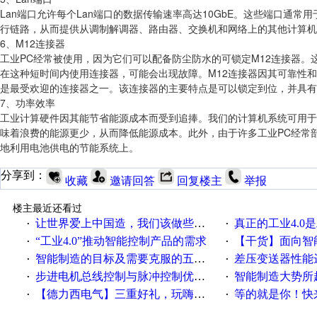
Lan端口允许每个Lan端口的数据传输速率高达10GbE。这些端口通
行链路，从而提供从调制解调器、路由器、交换机和网络上的其他计算机进行必要
6、M12连接器
工业PC经常被使用，因为它们可以配备防尘防水的可锁定M12连接器
在这种短时间内使用连接器，可能会出现故障。M12连接器因其可靠性
是最受欢迎的连接器之一。该连接器的主要特点是可以锁定到位，并具有
7、功率效率
工业计算硬件因其能节省能源成本而受到追捧。我们的计算机系统可用于
味着浪费的能源更少，从而降低能源成本。此外，由于许多工业PC经常
地利用电池供电的节能系统上。
分享到：
收藏
邀请回答
回复楼主
举报
楼主最近还看过
让世界爱上中国造，我们该做些什么
真正的工业4.0是
·
·
“工业4.0”推动智能控制产品的需求
【干货】面向智
·
·
智能制造的目标及需要克服的五个障碍
差压变送器性能达
·
·
步进电机总线控制与脉冲控制优缺点
智能制造大势所趋
·
·
【德力西电气】三重好礼，玩嗨夏日！
等的就是你！快来领
·
·