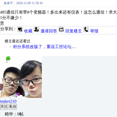
发表于：2020-12-09 11:58:36
485通信只有带8个变频器！多出来还有仪表！这怎么通信！求
1分不嫌少！
赏
分享到：
收藏
邀请回答
回复楼主
举报
楼主最近还看过
积分系统改版了，重说工控论坛积分那点事儿……
·
maker210
关注
私信
精华：0帖