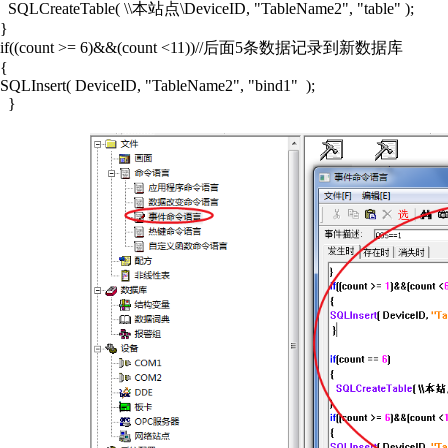
SQLCreateTable( \\本站点\DeviceID, "TableName2", "table" );
}
if((count >= 6)&&(count <11))//后面5条数据记录到新数据库
{
SQLInsert( DeviceID, "TableName2", "bind1" );
}