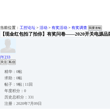
当前位置：
工控论坛
>
活动
>
有奖活动
>
有奖调查
我要发帖
【现金红包拍了拍你】有奖问卷——2020开关电源品
JY233
关注
私信
精华：0帖
求助：0帖
帖子：9帖 | 11回
年度积分：0
历史总积分：331
注册：2020年7月09日