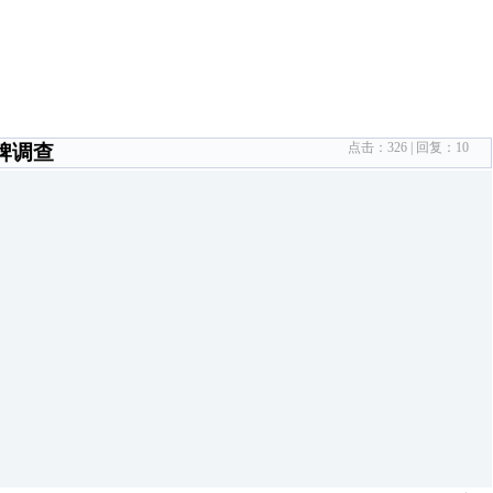
点击：
326
| 回复：
10
牌调查