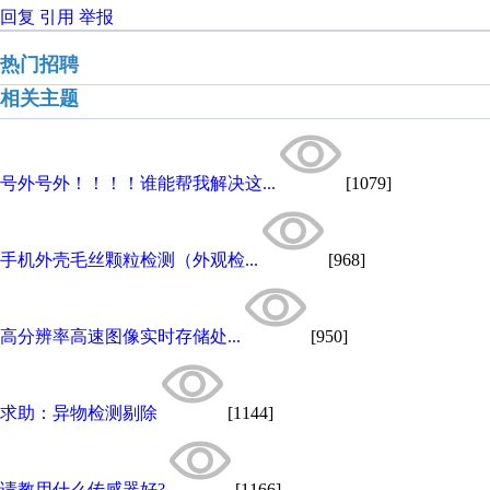
回复
引用
举报
热门招聘
相关主题
号外号外！！！！谁能帮我解决这...
[1079]
手机外壳毛丝颗粒检测（外观检...
[968]
高分辨率高速图像实时存储处...
[950]
求助：异物检测剔除
[1144]
请教用什么传感器好?
[1166]