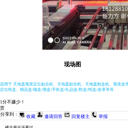
现场图
适用于 天地盖视觉定位贴合机、天地盖贴合机、天地盖制盒机、视觉皮
定位纸盒、精品盒
/
烟盒
酒盒
手机盒
礼品盒
鞋盒
纸盒
皮革等等
/
/
/
/
/
/
1分不嫌少！
赏
分享到：
收藏
邀请回答
回复楼主
举报
楼主最近还看过