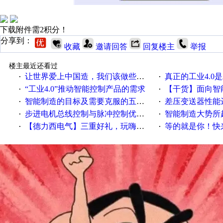
下载附件需2积分！
分享到：
收藏
邀请回答
回复楼主
举报
楼主最近还看过
让世界爱上中国造，我们该做些什么
真正的工业4.0是
·
·
“工业4.0”推动智能控制产品的需求
【干货】面向智
·
·
智能制造的目标及需要克服的五个障碍
差压变送器性能达
·
·
步进电机总线控制与脉冲控制优缺点
智能制造大势所趋
·
·
【德力西电气】三重好礼，玩嗨夏日！
等的就是你！快来领
·
·