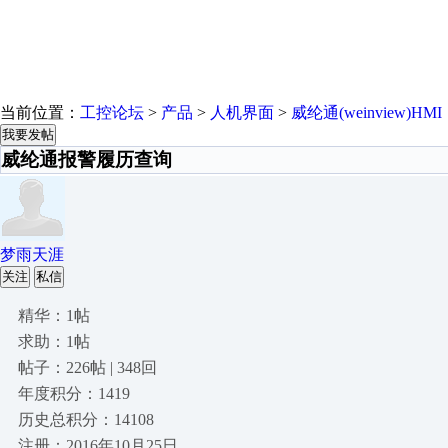
当前位置：
工控论坛
>
产品
>
人机界面
>
威纶通(weinview)HMI
我要发帖
威纶通报警履历查询
梦雨天涯
关注
私信
精华：1帖
求助：1帖
帖子：226帖 | 348回
年度积分：1419
历史总积分：14108
注册：2016年10月25日