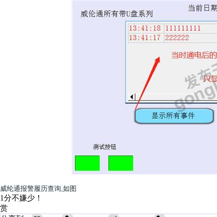
威纶通报警履历查询,如图
1分不嫌少！
赏