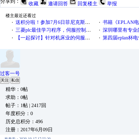
分享到：
收藏
邀请回答
回复楼主
举报
楼主最近还看过
送积分啦！参加7月6日菲尼克斯在线研讨会即得
书籍《EPLAN
·
·
三菱plc最佳学习程序，伺服控制，各种报警，注释详细，看的懂，学得快！
深圳哪里有专业
·
·
【一起探讨】针对机床业的伺服系统发展，您的期望是什么？
第四届eplan杯电气
·
·
过客一号
关注
私信
精华：0帖
求助：0帖
帖子：1帖 | 2417回
年度积分：0
历史总积分：496
注册：2017年6月09日