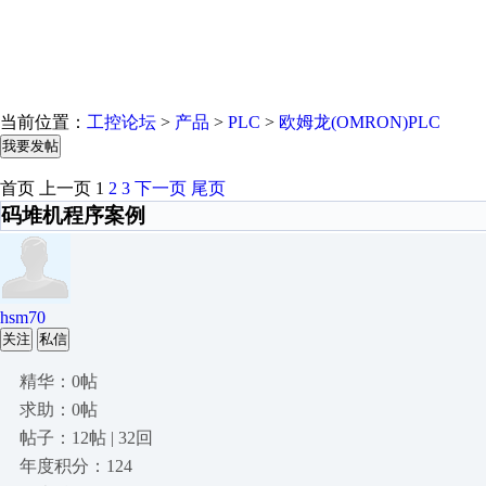
当前位置：
工控论坛
>
产品
>
PLC
>
欧姆龙(OMRON)PLC
我要发帖
首页
上一页
1
2
3
下一页
尾页
码堆机程序案例
hsm70
关注
私信
精华：0帖
求助：0帖
帖子：12帖 | 32回
年度积分：124