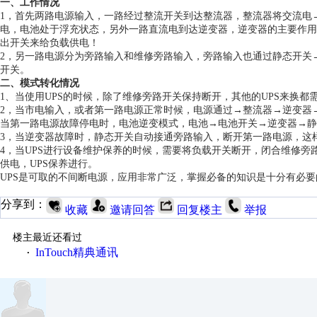
一、工作情况
1
，首先两路电源输入，一路经过整流开关到达整流器，整流器将交流电
电，电池处于浮充状态，另外一路直流电到达逆变器，逆变器的主要作用
出开关来给负载供电！
2
，另一路电源分为旁路输入和维修旁路输入，旁路输入也通过静态开关
开关。
二、模式转化情况
1
、当使用UPS的时候，除了维修旁路开关保持断开，其他的UPS来换都
2
，当市电输入，或者第一路电源正常时候，电源通过→整流器→逆变器
当第一路电源故障停电时，电池逆变模式，电池→电池开关→逆变器→静
3
，当逆变器故障时，静态开关自动接通旁路输入，断开第一路电源，这
4
，当UPS进行设备维护保养的时候，需要将负载开关断开，闭合维修旁
供电，UPS保养进行。
UPS
是可取的不间断电源，应用非常广泛，掌握必备的知识是十分有必要
分享到：
收藏
邀请回答
回复楼主
举报
楼主最近还看过
InTouch精典通讯
·