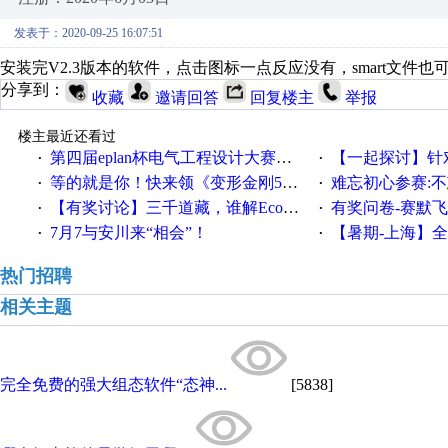
发表于：2020-09-25 16:07:51
安装完V2.3版本的软件，点击图标一点反应没有，smart文
分享到：
收藏
邀请回答
回复楼主
举报
楼主最近还看过
第四届eplan杯电气工程设计大赛报名啦！！！
【一起探讨】针对机床业的伺服
·
·
等的就是你！快来领《变形金刚5》观影券
难忘初心参赛:
·
·
【有奖讨论】三千道藏，谁解EcoStruxureMA领域之谜？
有奖问卷-赛默飞精细
·
·
7月7与安川来“相会”！
【暑期-上海】全国工业4.
·
·
热门招聘
相关主题
完全免费的强大组态软件“态神...
[5838]