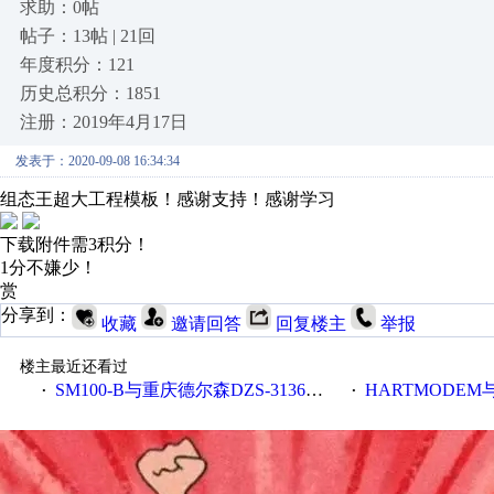
求助：0帖
帖子：13帖 | 21回
年度积分：121
历史总积分：1851
注册：2019年4月17日
发表于：2020-09-08 16:34:34
组态王超大工程模板！感谢支持！感谢学习
下载附件需3积分！
1分不嫌少！
赏
分享到：
收藏
邀请回答
回复楼主
举报
楼主最近还看过
SM100-B与重庆德尔森DZS-3136DP庆差压变送器通讯案例
HARTMODEM与
·
·