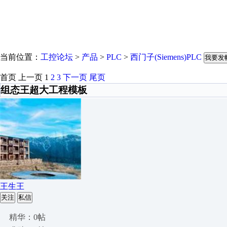
当前位置：
工控论坛
>
产品
>
PLC
>
西门子(Siemens)PLC
我要发
首页
上一页
1
2
3
下一页
尾页
组态王超大工程模板
王生王
关注
私信
精华：0帖