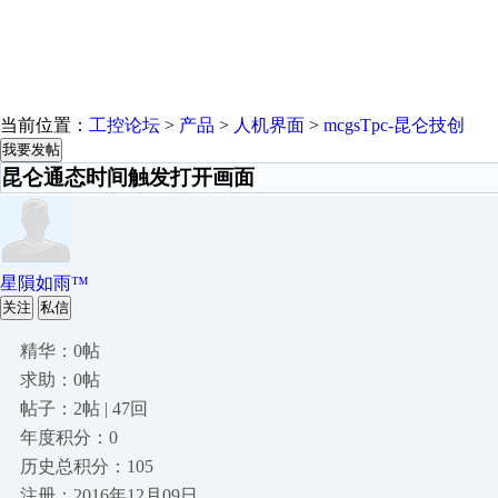
当前位置：
工控论坛
>
产品
>
人机界面
>
mcgsTpc-昆仑技创
我要发帖
昆仑通态时间触发打开画面
星隕如雨™
关注
私信
精华：0帖
求助：0帖
帖子：2帖 | 47回
年度积分：0
历史总积分：105
注册：2016年12月09日