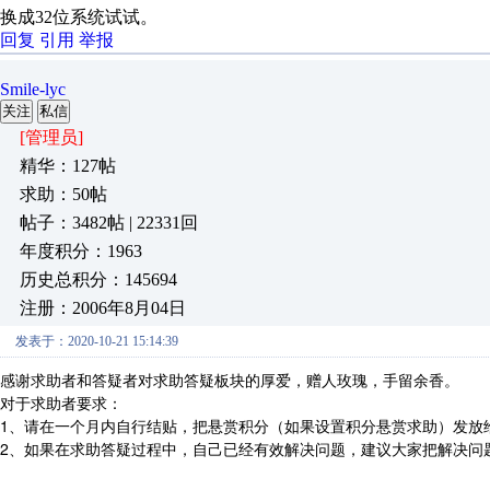
换成32位系统试试。
回复
引用
举报
Smile-lyc
关注
私信
[管理员]
精华：127帖
求助：50帖
帖子：3482帖 | 22331回
年度积分：1963
历史总积分：145694
注册：2006年8月04日
发表于：2020-10-21 15:14:39
感谢求助者和答疑者对求助答疑板块的厚爱，赠人玫瑰，手留余香。
对于求助者要求：
1、请在一个月内自行结贴，把悬赏积分（如果设置积分悬赏求助）发放
2、如果在求助答疑过程中，自己已经有效解决问题，建议大家把解决问