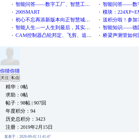
智能问答——数字工厂、智慧工厂和智能制造三者的区别是什么？
智能问答——数字化工厂与传
·
·
200SMART
模块：224XP+EM223+EM231+EM2
·
·
初心不忘再添新版本向正智慧城市云展厅3.0版亮相
送积分啦！参加7月6日
·
·
智能人生—一人生到最后，其实拼的都是人品
智能知识——德国工业崛起过
·
·
CAM控制器凸轮邦定、飞剪、追剪等C功能块
桥梁声测管如何固定
·
·
你猜你猜
关注
私信
精华：0帖
求助：0帖
帖子：98帖 | 907回
年度积分：94
历史总积分：3423
注册：2019年2月15日
发表于：2020-09-02 11:41:47