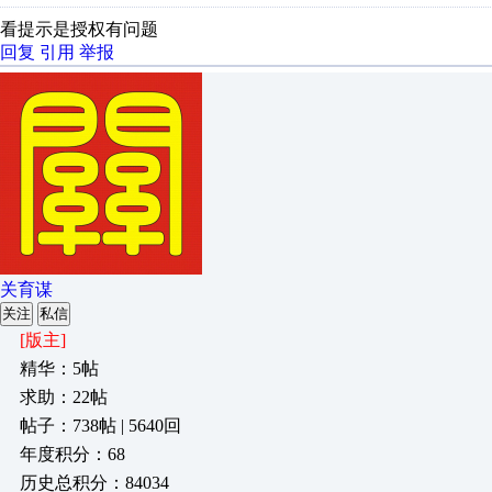
看提示是授权有问题
回复
引用
举报
关育谋
关注
私信
[版主]
精华：5帖
求助：22帖
帖子：738帖 | 5640回
年度积分：68
历史总积分：84034