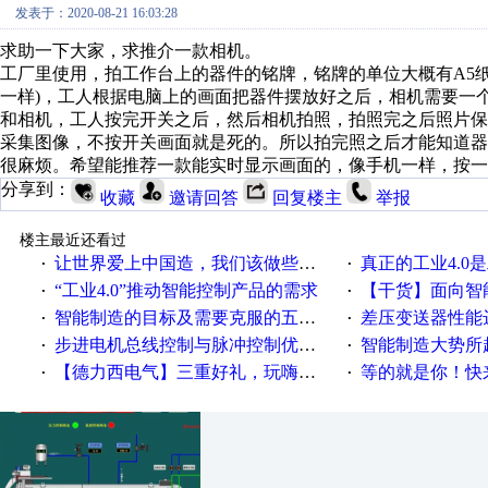
发表于：2020-08-21 16:03:28
求助一下大家，求推介一款相机。
工厂里使用，拍工作台上的器件的铭牌，铭牌的单位大概有A5
一样)，工人根据电脑上的画面把器件摆放好之后，相机需要一
和相机，工人按完开关之后，然后相机拍照，拍照完之后照片
采集图像，不按开关画面就是死的。所以拍完照之后才能知道
很麻烦。希望能推荐一款能实时显示画面的，像手机一样，按一
分享到：
收藏
邀请回答
回复楼主
举报
楼主最近还看过
让世界爱上中国造，我们该做些什么
真正的工业4.0是
·
·
“工业4.0”推动智能控制产品的需求
【干货】面向智
·
·
智能制造的目标及需要克服的五个障碍
差压变送器性能达
·
·
步进电机总线控制与脉冲控制优缺点
智能制造大势所趋
·
·
【德力西电气】三重好礼，玩嗨夏日！
等的就是你！快来领
·
·