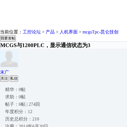
当前位置：
工控论坛
>
产品
>
人机界面
>
mcgsTpc-昆仑技创
我要发帖
MCGS与1200PLC，显示通信状态为3
末广
关注
私信
精华：0帖
求助：0帖
帖子：6帖 | 274回
年度积分：12
历史总积分：210
注册：2014年6月20日