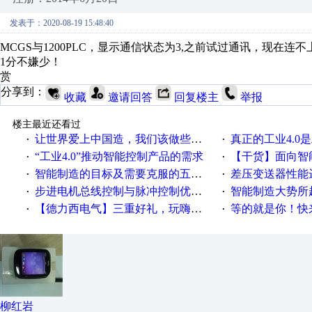
发表于：2020-08-19 15:48:40
MCGS与1200PLC，显示通信状态为3,之前试过通讯，现在连
1分不嫌少！
赏
分享到：
收藏
邀请回答
回复楼主
举报
楼主最近还看过
让世界爱上中国造，我们该做些什么
真正的工业4.0是
·
·
“工业4.0”推动智能控制产品的需求
【干货】面向智
·
·
智能制造的目标及需要克服的五个障碍
差压变送器性能达
·
·
步进电机总线控制与脉冲控制优缺点
智能制造大势所趋
·
·
【德力西电气】三重好礼，玩嗨夏日！
等的就是你！快来领
·
·
柳红岩