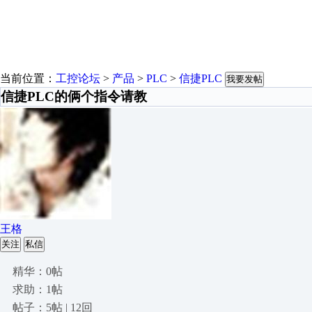
当前位置：
工控论坛
>
产品
>
PLC
>
信捷PLC
我要发帖
信捷PLC的俩个指令请教
王格
关注
私信
精华：0帖
求助：1帖
帖子：5帖 | 12回