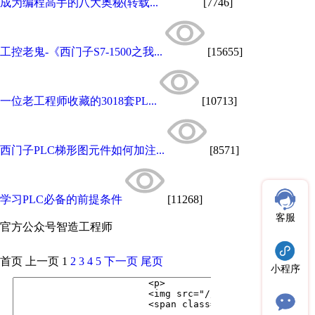
成为编程高手的八大奥秘(转载...
[7746]
工控老鬼-《西门子S7-1500之我...
[15655]
一位老工程师收藏的3018套PL...
[10713]
西门子PLC梯形图元件如何加注...
[8571]
学习PLC必备的前提条件
[11268]
客服
官方公众号
智造工程师
首页
上一页
1
2
3
4
5
下一页
尾页
小程序