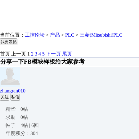
当前位置：
工控论坛
>
产品
>
PLC
>
三菱(Mitsubishi)PLC
我要发帖
首页
上一页
1
2
3
4
5
下一页
尾页
分享一下FB模块样板给大家参考
zhangran010
关注
私信
精华：0帖
求助：0帖
帖子：4帖 | 6回
年度积分：304