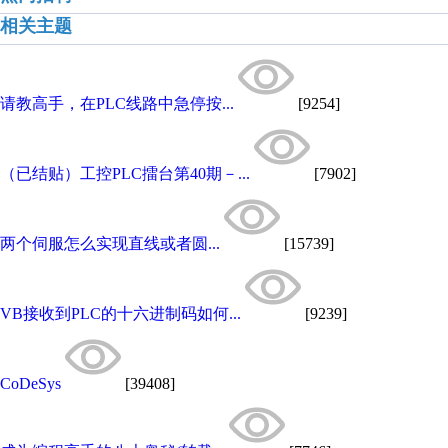
相关主题
请教高手，在PLC线路中急停按...
[9254]
（已结贴）工控PLC擂台第40期－...
[7902]
两个伺服怎么实现直线或者圆...
[15739]
VB接收到PLC的十六进制码如何...
[9239]
CoDeSys
[39408]