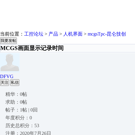
当前位置：
工控论坛
>
产品
>
人机界面
>
mcgsTpc-昆仑技创
我要发帖
MCGS画面显示记录时间
DFVG
关注
私信
精华：0帖
求助：0帖
帖子：1帖 | 0回
年度积分：0
历史总积分：53
注册：2020年7月26日