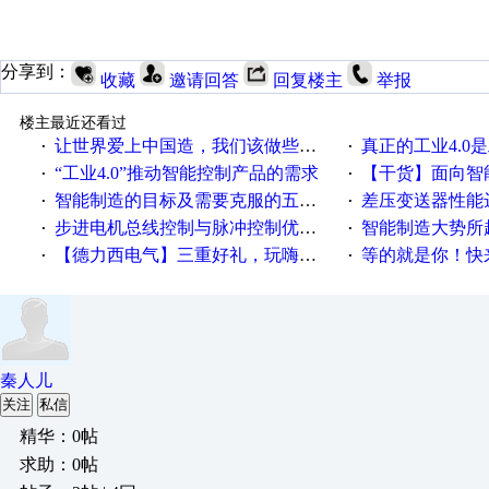
分享到：
收藏
邀请回答
回复楼主
举报
楼主最近还看过
让世界爱上中国造，我们该做些什么
真正的工业4.0是
·
·
“工业4.0”推动智能控制产品的需求
【干货】面向智
·
·
智能制造的目标及需要克服的五个障碍
差压变送器性能达
·
·
步进电机总线控制与脉冲控制优缺点
智能制造大势所趋
·
·
【德力西电气】三重好礼，玩嗨夏日！
等的就是你！快来领
·
·
秦人儿
关注
私信
精华：0帖
求助：0帖