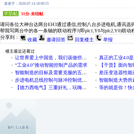
发表于：2020-07-14 18:09:55
求助帖
31分-未结帖
请问各位大神台达两台EH3通过通信,控制八台步进电机,通讯
帮我写两台中的各一条轴的联动程序?(即plc1,Y0与plc2,Y0
分享到：
收藏
邀请回答
回复楼主
举报
楼主最近还看过
让世界爱上中国造，我们该做些什么
真正的工业4.0是
·
·
“工业4.0”推动智能控制产品的需求
【干货】面向智
·
·
智能制造的目标及需要克服的五个障碍
差压变送器性能达
·
·
步进电机总线控制与脉冲控制优缺点
智能制造大势所趋
·
·
【德力西电气】三重好礼，玩嗨夏日！
等的就是你！快来领
·
·