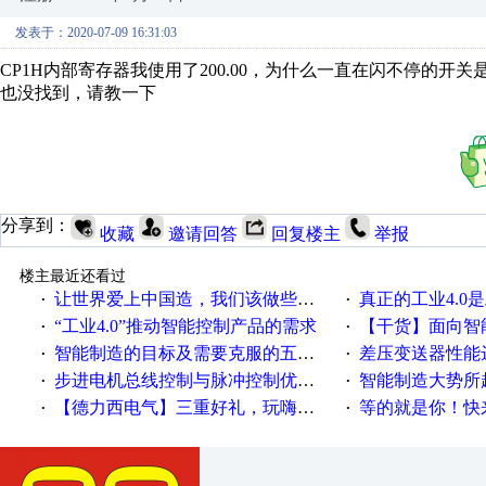
发表于：2020-07-09 16:31:03
CP1H内部寄存器我使用了200.00，为什么一直在闪不停的开
也没找到，请教一下
分享到：
收藏
邀请回答
回复楼主
举报
楼主最近还看过
让世界爱上中国造，我们该做些什么
真正的工业4.0是
·
·
“工业4.0”推动智能控制产品的需求
【干货】面向智
·
·
智能制造的目标及需要克服的五个障碍
差压变送器性能达
·
·
步进电机总线控制与脉冲控制优缺点
智能制造大势所趋
·
·
【德力西电气】三重好礼，玩嗨夏日！
等的就是你！快来领
·
·