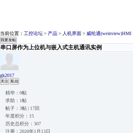
当前位置：
工控论坛
>
产品
>
人机界面
>
威纶通(weinview)HMI
我要发帖
串口屏作为上位机与嵌入式主机通讯实例
gk2017
关注
私信
精华：0帖
求助：1帖
帖子：3帖 | 17回
年度积分：15
历史总积分：307
注册：2020年1月13日