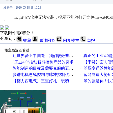
发表于：2020-05-18 18:10:23
mcgs组态软件无法安装，提示不能够打开文件msvcrt40.dl
下载附件需0积分！
分享到：
收藏
邀请回答
回复楼主
举报
楼主最近还看过
让世界爱上中国造，我们该做些什么
真正的工业4.0是
·
·
“工业4.0”推动智能控制产品的需求
【干货】面向智
·
·
智能制造的目标及需要克服的五个障碍
差压变送器性能达
·
·
步进电机总线控制与脉冲控制优缺点
智能制造大势所趋
·
·
【德力西电气】三重好礼，玩嗨夏日！
等的就是你！快来领
·
·