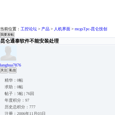
当前位置：
工控论坛
>
产品
>
人机界面
>
mcgsTpc-昆仑技创
我要发帖
昆仑通泰软件不能安装处理
langhua7876
关注
私信
精华：0帖
求助：0帖
帖子：5帖 | 76回
年度积分：97
历史总积分：777
注册：2006年11月03日