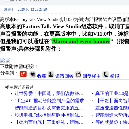
发表于：2020-05-12 23:23:29
高版本FactoryTalk View Studio(以10.0为例)内部报警铃声设置
高版本的
FactoryTalk View Studio组态
声音报警的功能，在更高版本中，比如V11.0中，连
但是我们可以通过在
“
Alarm and event banner
”（报
报警声;具体步骤见附件；
下载附件需0积分！
分享到：
收藏
邀请回答
回复楼主
举报
楼主最近还看过
让世界爱上中国造，我们该做些什么
真正的工业4.0是
·
·
“工业4.0”推动智能控制产品的需求
【干货】面向智
·
·
智能制造的目标及需要克服的五个障碍
差压变送器性能达
·
·
步进电机总线控制与脉冲控制优缺点
智能制造大势所趋
·
·
【德力西电气】三重好礼，玩嗨夏日！
等的就是你！快来领
·
·