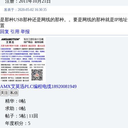
注册：2011年10月21日
发表于：2020-05-02 16:30:35
是那种USB那种还是网线的那种。。要是网线的那种就是IP地
置
回复
引用
举报
AMX艾莫迅PLC编程电缆18920081949
关注
私信
精华：0帖
求助：0帖
帖子：5帖 | 11回
年度积分：5