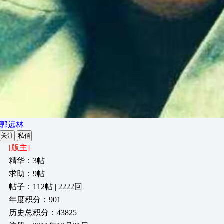
郭远林
关注
私信
[版主]
精华：3帖
求助：9帖
帖子：112帖 | 2222回
年度积分：901
历史总积分：43825