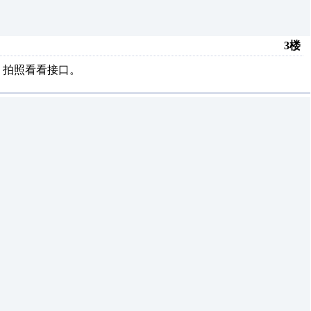
3楼
。拍照看看接口。