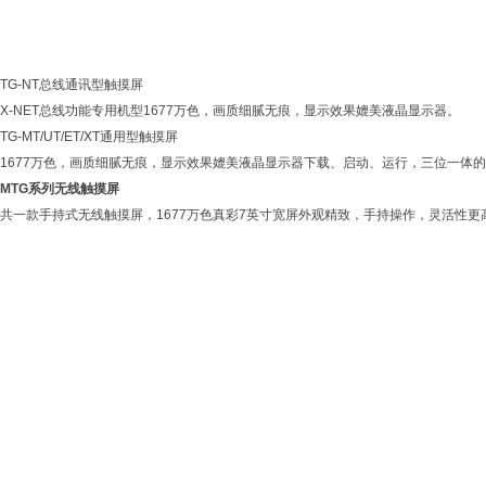
TG-NT总线通讯型触摸屏
X-NET总线功能专用机型1677万色，画质细腻无痕，显示效果媲美液晶显示器。
TG-MT/UT/ET/XT通用型触摸屏
1677万色，画质细腻无痕，显示效果媲美液晶显示器下载、启动、运行，三位一体
MTG系列无线触摸屏
共一款手持式无线触摸屏，1677万色真彩7英寸宽屏外观精致，手持操作，灵活性更