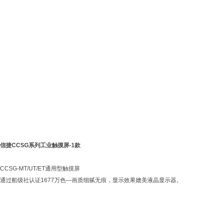
信捷CCSG系列工业触摸屏-1款
CCSG-MT/UT/ET通用型触摸屏
通过船级社认证1677万色—画质细腻无痕，显示效果媲美液晶显示器。