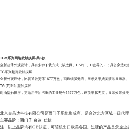
TGM系列网络款触摸屏-共6款
全新超薄外观设计，具有多种下载方式（以太网、USB口、U盘导入）；具备穿透功能，可
TG系列超薄款触摸屏
全新外观设计，比普通款更薄1677万色，画质细腻无痕，显示效果媲美液晶显示器。
TG-(P)耐油型触摸屏
耐油型触摸屏，更适用于油污重的工业场合1677万色，画质细腻无痕，显示效果媲
北京金昌达科技有限公司
是西门子系统集成商。是台达北方区域一级代理
主要品牌：西门子 台达 信捷
注：以上品牌均有C E认证，可随机出口欧美各国。过硬的产品是您企业