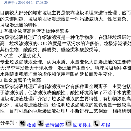
发表于：2020-04-14 17:03:30
目前较大部分的城市垃圾主要是依靠垃圾填埋来进行处理，然
的关键问题。垃圾填埋场渗滤液是一种污染威胁大、性质复杂
垃圾渗滤液的特性。
1.有机物浓度高且污染物种类繁多
垃圾渗滤液处理厂介绍渗滤液是一种化学物质，在流经垃圾层时
高，垃圾渗滤液的COD浓度是生活污水的许多倍。垃圾渗滤液
其衍生物、酸酯类、醇酚类、酮醛类和酰胺类等。
2.水质、水量变化大
专业垃圾渗滤液处理厂认为水质、水量变化大是渗滤液的主要
大;旱季蒸发量大于降水量，渗滤液产生量少。填埋垃圾层中各
水质随累积填埋量的增多和使用年限的延长而发生变化。
3.重金属离子含量高
垃圾渗滤液处理厂讲解渗滤液中含有多种重金属离子，主要包括Fe，Z
于渗滤液后，使渗滤液成偏酸性，酸性环境溶解了不溶于水的重
垃圾渗滤液处理厂介绍了垃圾渗滤液的主要特性，有机物浓度
此外，垃圾渗滤液处理厂还说明垃圾渗滤液的氨氮含量一般较高
性，目前可靠的垃圾渗滤液处理厂不断进行工艺创新，相继研制
分享到：
收藏
邀请回答
回复楼主
举报