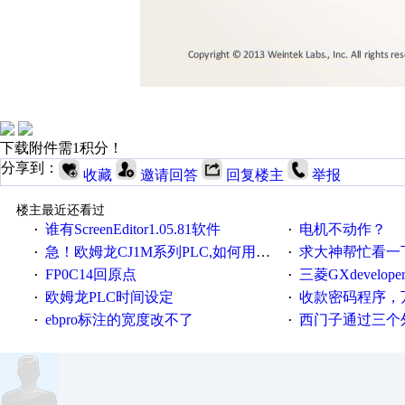
下载附件需1积分！
分享到：
收藏
邀请回答
回复楼主
举报
楼主最近还看过
谁有ScreenEditor1.05.81软件
电机不动作？
·
·
急！欧姆龙CJ1M系列PLC,如何用时间控制变频器。要求时间在组态王中可以自由输入！拜托各位大神了！
求大神帮忙看一下
·
·
FP0C14回原点
三菱GXdevelop
·
·
欧姆龙PLC时间设定
收款密码程序，
·
·
ebpro标注的宽度改不了
西门子通过三个外部
·
·