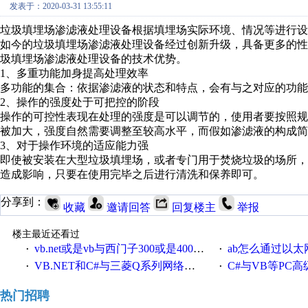
发表于：2020-03-31 13:55:11
垃圾填埋场渗滤液处理设备根据填埋场实际环境、情况等进行
如今的垃圾填埋场渗滤液处理设备经过创新升级，具备更多的
圾填埋场渗滤液处理设备的技术优势。
1、多重功能加身提高处理效率
多功能的集合：依据渗滤液的状态和特点，会有与之对应的功能
2、操作的强度处于可把控的阶段
操作的可控性表现在处理的强度是可以调节的，使用者要按照
被加大，强度自然需要调整至较高水平，而假如渗滤液的构成简
3、对于操作环境的适应能力强
即使被安装在大型垃圾填埋场，或者专门用于焚烧垃圾的场所
造成影响，只要在使用完毕之后进行清洗和保养即可。
分享到：
收藏
邀请回答
回复楼主
举报
楼主最近还看过
vb.net或是vb与西门子300或是400plc通信怎么想编写呀！
ab怎么通过以太网跟
·
·
VB.NET和C#与三菱Q系列网络通讯的源代码
C#与VB等PC高级语言与S7
·
·
热门招聘