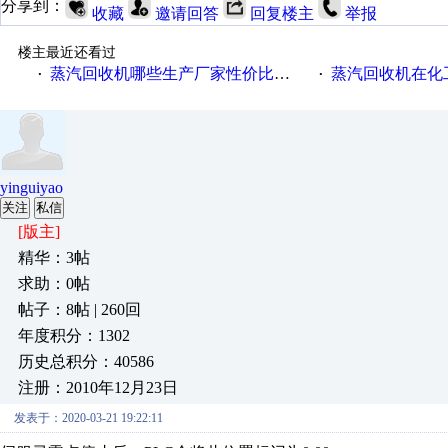
分享到：
收藏
邀请回答
回复楼主
举报
楼主最近还看过
蒸汽回收机哪些生产厂家性价比高一些
蒸汽回收机在化
·
·
yinguiyao
关注
私信
[版主]
精华：3帖
求助：0帖
帖子：8帖 | 260回
年度积分：1302
历史总积分：40586
注册：2010年12月23日
发表于：2020-03-21 19:22:11