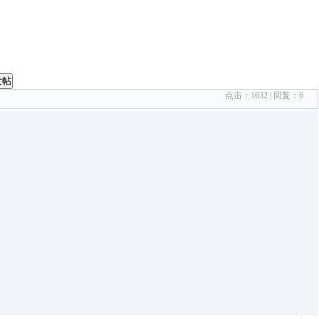
发帖
点击：
1632
| 回复：
6