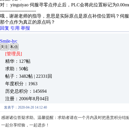
对： yinguiyao
伺服寻零点停止后，PLC会将此位置标记为0.00mm
-------------------------
哦，谢谢老师的指导，意思是实际原点是原点补偿位置吗？伺
那个点作为真正的原点吗？
回复
引用
举报
Smile-lyc
关注
私信
[管理员]
精华：127帖
求助：50帖
帖子：3482帖 | 22331回
年度积分：1963
历史总积分：145694
注册：2006年8月04日
发表于：2020-04-20 14:12:40
感谢诸位答疑求助。温馨提醒：求助者请在一个月内及时把悬赏积分结
一起分享经验，一起进步！