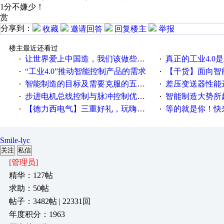
1分不嫌少！
赏
分享到：
收藏
邀请回答
回复楼主
举报
楼主最近还看过
让世界爱上中国造，我们该做些什么
真正的工业4.0是
·
·
“工业4.0”推动智能控制产品的需求
【干货】面向智
·
·
智能制造的目标及需要克服的五个障碍
差压变送器性能达
·
·
步进电机总线控制与脉冲控制优缺点
智能制造大势所趋
·
·
【德力西电气】三重好礼，玩嗨夏日！
等的就是你！快来领
·
·
Smile-lyc
关注
私信
[管理员]
精华：127帖
求助：50帖
帖子：3482帖 | 22331回
年度积分：1963