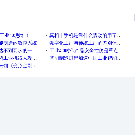
工业4.0思维！
真相丨手机是靠什么震动的用了这么多年才知道！
·
能制造的数控系统
数字化工厂与传统工厂的差别体现在哪里？
·
不到要求的一些因素
工业4.0时代产品安全性仍是重点
·
工业机器人发展迅猛
智能制造进程加速中国工业智能化之路发展趋势明显
·
《变形金刚5》观影券