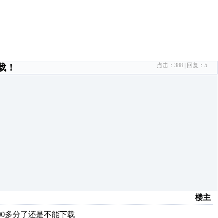
点击：
388
| 回复：
5
载！
楼主
00多分了还是不能下载