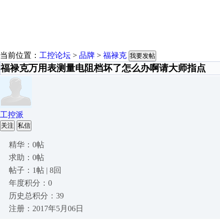
当前位置：
工控论坛
>
品牌
>
福禄克
我要发帖
福禄克万用表测量电阻档坏了怎么办啊请大师指点
工控派
关注
私信
精华：0帖
求助：0帖
帖子：1帖 | 8回
年度积分：0
历史总积分：39
注册：2017年5月06日