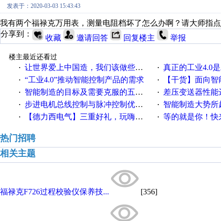
发表于：2020-03-03 15:43:43
我有两个福禄克万用表，测量电阻档坏了怎么办啊？请大师指点
分享到：
收藏
邀请回答
回复楼主
举报
楼主最近还看过
让世界爱上中国造，我们该做些什么
真正的工业4.0是
·
·
“工业4.0”推动智能控制产品的需求
【干货】面向智
·
·
智能制造的目标及需要克服的五个障碍
差压变送器性能达
·
·
步进电机总线控制与脉冲控制优缺点
智能制造大势所趋
·
·
【德力西电气】三重好礼，玩嗨夏日！
等的就是你！快来领
·
·
热门招聘
相关主题
福禄克F726过程校验仪保养技...
[356]