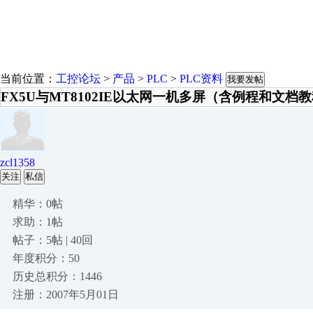
当前位置：
工控论坛
>
产品
>
PLC
>
PLC资料
我要发帖
FX5U与MT8102IE以太网一机多屏（含例程和文档
zcl1358
关注
私信
精华：0帖
求助：1帖
帖子：5帖 | 40回
年度积分：50
历史总积分：1446
注册：2007年5月01日