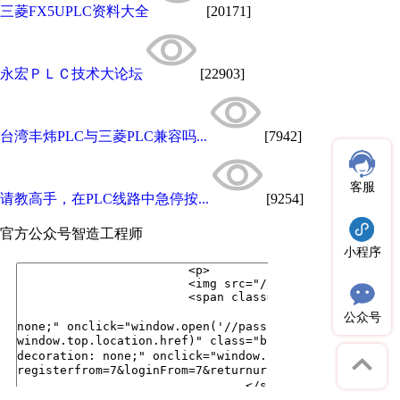
三菱FX5UPLC资料大全
[20171]
永宏ＰＬＣ技术大论坛
[22903]
台湾丰炜PLC与三菱PLC兼容吗...
[7942]
客服
请教高手，在PLC线路中急停按...
[9254]
官方公众号
智造工程师
小程序
公众号