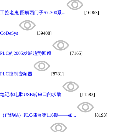
工控老鬼 图解西门子S7-300系...
[16963]
CoDeSys
[39408]
PLC的2005发展趋势回顾
[7165]
PLC控制变频器
[8781]
笔记本电脑USB转串口的求助
[11583]
（已结帖）PLC擂台第116期——如...
[8193]