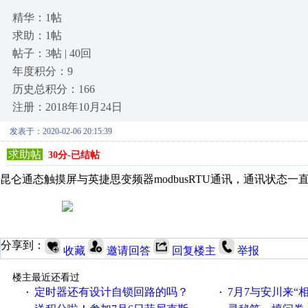
精华：1帖
求助：1帖
帖子：3帖 | 40回
年度积分：9
历史总积分：166
注册：2018年10月24日
发表于：2020-02-06 20:15:39
求助帖
30分-已结帖
昆仑通态触摸屏与英捷思变频器modbusRTU通讯，通讯状态一
分享到：
收藏
邀请回答
回复楼主
举报
楼主最近还看过
定时器还有设计自锁回路的吗？
7月7与安川来“
·
·