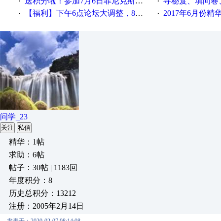
送积分啦！参加7月6日菲尼克斯在线研讨会即得
寻秘笈、填问卷
·
·
【福利】下午6点论坛大调整，8点服务器内存升级
2017年6月份
·
·
问学_23
关注
私信
精华：1帖
求助：6帖
帖子：30帖 | 1183回
年度积分：8
历史总积分：13212
注册：2005年2月14日