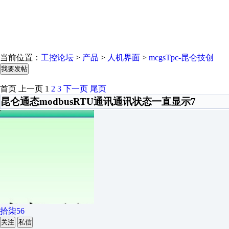
当前位置：
工控论坛
>
产品
>
人机界面
>
mcgsTpc-昆仑技创
我要发帖
首页
上一页
1
2
3
下一页
尾页
昆仑通态modbusRTU通讯通讯状态一直显示7
拾柒56
关注
私信