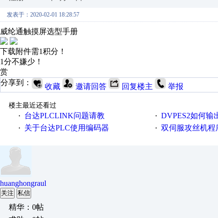
发表于：2020-02-01 18:28:57
威纶通触摸屏选型手册
下载附件需1积分！
1分不嫌少！
赏
分享到：
收藏
邀请回答
回复楼主
举报
楼主最近还看过
台达PLCLINK问题请教
DVPES2如何输出一个
·
·
关于台达PLC使用编码器
双伺服攻丝机程
·
·
huanghongraul
关注
私信
精华：0帖