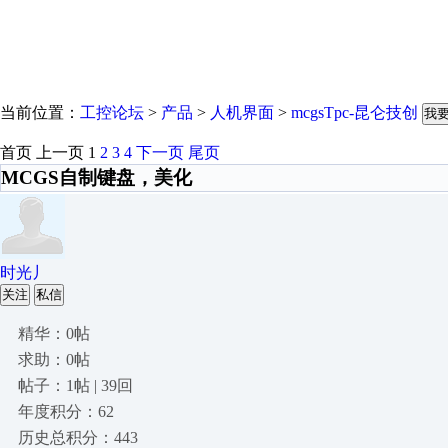
当前位置：
工控论坛
>
产品
>
人机界面
>
mcgsTpc-昆仑技创
我
首页
上一页
1
2
3
4
下一页
尾页
MCGS自制键盘，美化
时光丿
关注
私信
精华：0帖
求助：0帖
帖子：1帖 | 39回
年度积分：62
历史总积分：443