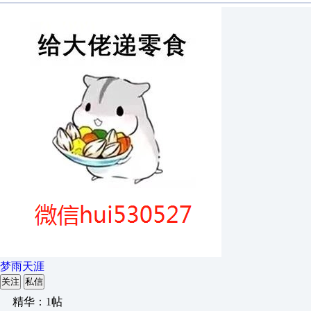
梦雨天涯
关注
私信
精华：1帖