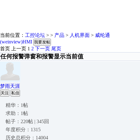
当前位置：
工控论坛
> >
产品
>
人机界面
>
威纶通
(weinview)HMI
我要发帖
首页
上一页
1
2
下一页
尾页
任何报警弹窗和报警显示当前值
梦雨天涯
关注
私信
精华：1帖
求助：1帖
帖子：220帖 | 345回
年度积分：1315
历史总积分：14004