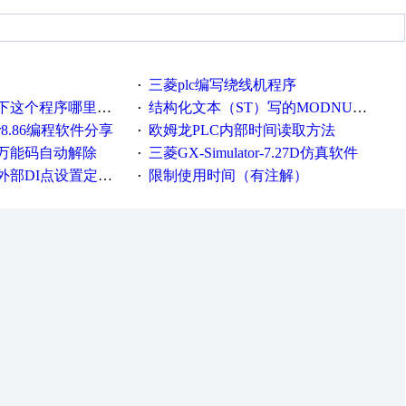
三菱plc编写绕线机程序
·
这个程序哪里错了
结构化文本（ST）写的MODNUSCRC16校验程序
·
er8.86编程软件分享
欧姆龙PLC内部时间读取方法
·
万能码自动解除
三菱GX-Simulator-7.27D仿真软件
·
DI点设置定时器时间
限制使用时间（有注解）
·