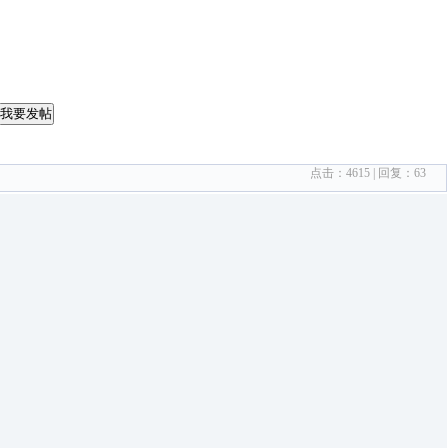
我要发帖
点击：
4615
| 回复：
63