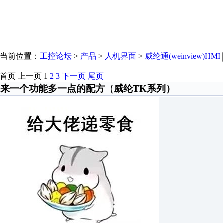
当前位置：
工控论坛
>
产品
>
人机界面
>
威纶通(weinview)HMI
首页
上一页
1
2
3
下一页
尾页
来一个功能多一点的配方（威纶TK系列）