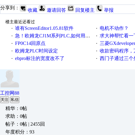
分享到：
收藏
邀请回答
回复楼主
举报
楼主最近还看过
谁有ScreenEditor1.05.81软件
电机不动作？
·
·
急！欧姆龙CJ1M系列PLC,如何用时间控制变频器。要求时间在组态王中可以自由输入！拜托各位大神了！
求大神帮忙看一下
·
·
FP0C14回原点
三菱GXdevelop
·
·
欧姆龙PLC时间设定
收款密码程序，
·
·
ebpro标注的宽度改不了
西门子通过三个外部
·
·
工控网88
关注
私信
精华：0帖
求助：0帖
帖子：0帖 | 2455回
年度积分：93